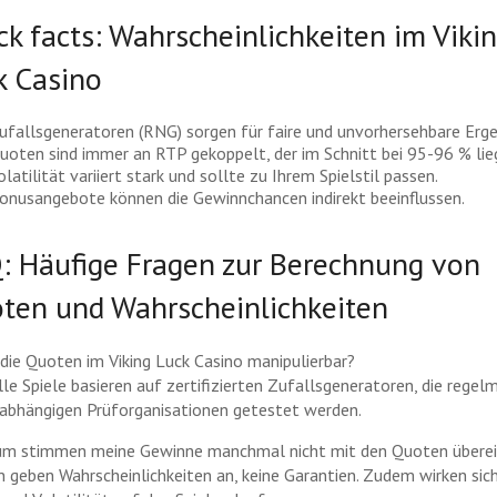
ck facts: Wahrscheinlichkeiten im Viki
k Casino
ufallsgeneratoren (RNG) sorgen für faire und unvorhersehbare Erge
uoten sind immer an RTP gekoppelt, der im Schnitt bei 95-96 % lie
olatilität variiert stark und sollte zu Ihrem Spielstil passen.
onusangebote können die Gewinnchancen indirekt beeinflussen.
: Häufige Fragen zur Berechnung von
ten und Wahrscheinlichkeiten
d die Quoten im Viking Luck Casino manipulierbar?
lle Spiele basieren auf zertifizierten Zufallsgeneratoren, die regel
abhängigen Prüforganisationen getestet werden.
um stimmen meine Gewinne manchmal nicht mit den Quoten übere
 geben Wahrscheinlichkeiten an, keine Garantien. Zudem wirken sic