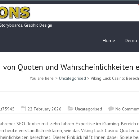
 Storyboards, Graphic Design
Home
Demo 
g von Quoten und Wahrscheinlichkeiten e
You are here:
>
Uncategorised
>
Viking Luck Casino: Berec
lt75945
22 February 2026
Uncategorised
No Commen
fahrener SEO-Texter mit zehn Jahren Expertise im iGaming-Bereich
nen heute verständlich erklären, wie das Viking Luck Casino Quoten 
einlichkeiten berechnet. Dieser Einblick hilft Ihnen dabei, Spiele be