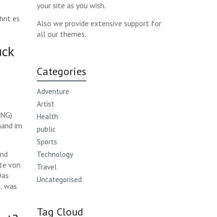
your site as you wish.
hnt es
Also we provide extensive support for
all our themes.
uck
Categories
Adventure
Artist
RNG)
Health
hand im
public
Sports
und
Technology
ote von
Travel
Das
Uncategorised
d, was
Tag Cloud