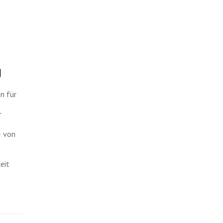
g
n für
r
– von
eit