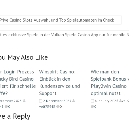
Prive Casino Slots Auswahl und Top Spielautomaten im Check
t es exklusive Spiele in der Vulkan Spiele Casino App nur für mobile 
ou May Also Like
er Login Prozess
Winspirit Casino:
Wie man den
ucky Bird Casino
Einblick in den
Spielbank Bonus 
iert für schnelle
Kundenservice und
Play2win Casino
ffe?
Support
optimal nutzt
ecember 2025
2 December 2025
6 January 2026
volt
945
0
volt75945
0
0
ve a Reply