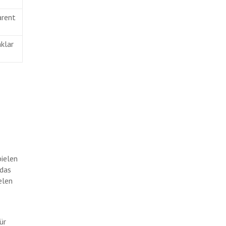
arent
nklar
pielen
 das
elen
ür