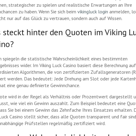
hen, strategischer zu spielen und realistische Erwartungen an Ihre
chancen zu haben. Wenn Sie sich beim
vikingluck login
anmelden, lo
nicht nur auf das Glück zu vertrauen, sondern auch auf Wissen.
 steckt hinter den Quoten im Viking L
ino?
 spiegeln die statistische Wahrscheinlichkeit eines bestimmten
rgebnisses wider. Im Viking Luck Casino basiert diese Berechnung auf
rdisierten Algorithmen, die von zertifizierten Zufallsgeneratoren (
ert werden. Das bedeutet: Jede Drehung am Slot oder jede Karten
hat eine genau definierte Gewinnchance.
ote wird in der Regel als Verhältnis oder Prozentwert dargestellt 
lusst, wie viel ein Gewinn auszahlt. Zum Beispiel bedeutet eine Qu
dass Sie bei einem Gewinn das Zehnfache Ihres Einsatzes erhalten. 
Luck Casino stellt sicher, dass alle Quoten transparent und fair sin
unabhängige Prüfstellen regelmäßig zertifiziert wird.