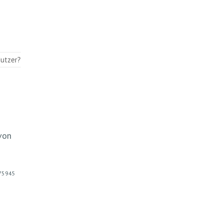
Nutzer?
von
75945