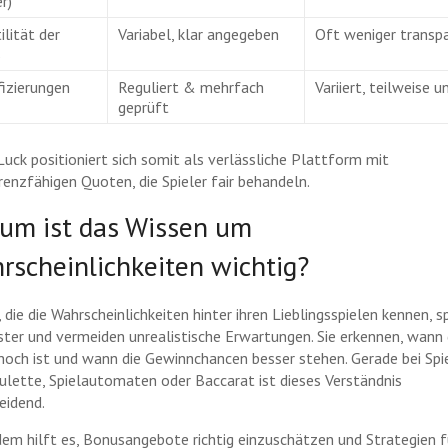
r)
ilität der
Variabel, klar angegeben
Oft weniger transp
s
fizierungen
Reguliert & mehrfach
Variiert, teilweise u
geprüft
 Luck positioniert sich somit als verlässliche Plattform mit
renzfähigen Quoten, die Spieler fair behandeln.
um ist das Wissen um
rscheinlichkeiten wichtig?
, die die Wahrscheinlichkeiten hinter ihren Lieblingsspielen kennen, s
ter und vermeiden unrealistische Erwartungen. Sie erkennen, wann
 hoch ist und wann die Gewinnchancen besser stehen. Gerade bei Spi
ulette, Spielautomaten oder Baccarat ist dieses Verständnis
eidend.
em hilft es, Bonusangebote richtig einzuschätzen und Strategien f