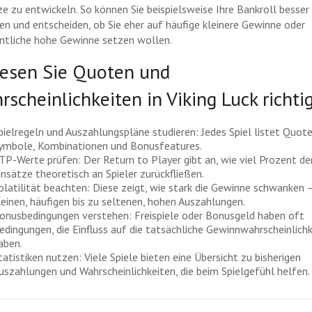
ze zu entwickeln. So können Sie beispielsweise Ihre Bankroll besser
n und entscheiden, ob Sie eher auf häufige kleinere Gewinne oder
ntliche hohe Gewinne setzen wollen.
lesen Sie Quoten und
rscheinlichkeiten in Viking Luck richti
pielregeln und Auszahlungspläne studieren: Jedes Spiel listet Quote
ymbole, Kombinationen und Bonusfeatures.
TP-Werte prüfen: Der Return to Player gibt an, wie viel Prozent de
insätze theoretisch an Spieler zurückfließen.
olatilität beachten: Diese zeigt, wie stark die Gewinne schwanken 
leinen, häufigen bis zu seltenen, hohen Auszahlungen.
onusbedingungen verstehen: Freispiele oder Bonusgeld haben oft
edingungen, die Einfluss auf die tatsächliche Gewinnwahrscheinlichk
aben.
tatistiken nutzen: Viele Spiele bieten eine Übersicht zu bisherigen
uszahlungen und Wahrscheinlichkeiten, die beim Spielgefühl helfen.